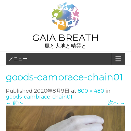
GAIA BREATH
風と大地と精霊と
メニュー
goods-cambrace-chain01
Published
2020年8月9日
at
800 × 480
in
goods-cambrace-chain01
←
前へ
次へ
→