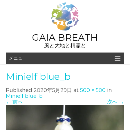
GAIA BREATH
風と大地と精霊と
メニュー
Minielf blue_b
Published
2020年5月29日
at
500 × 500
in
Minielf blue_b
←
前へ
次へ
→