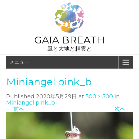
GAIA BREATH
風と大地と精霊と
メニュー
Miniangel pink_b
Published
2020年5月29日
at
500 × 500
in
Miniangel pink_b
←
前へ
次へ
→